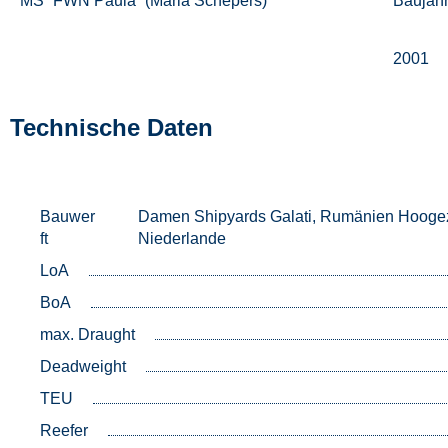
MS “FWN Paula” (Maria Schepers)
Baujah
2001
Technische Daten
Bauwer
Damen Shipyards Galati, Rumänien Hooge
ft
Niederlande
LoA
BoA
max. Draught
Deadweight
TEU
Reefer