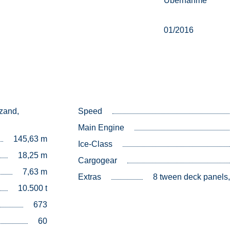
r
Übernahme
01/2016
zand,
Speed
Main Engine
145,63 m
Ice-Class
18,25 m
Cargogear
7,63 m
Extras
8 tween deck panels,
10.500 t
673
60