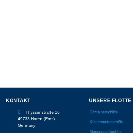
KONTAKT
UNSERE FLOTTE
Thyssenstraße 16
Containerschiffe
49733 Haren (Ems)
Küstenmotorschiffe
Germany
Massengutfrachter