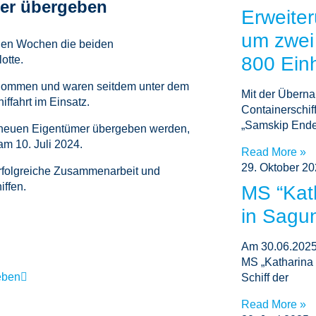
ner übergeben
Erweiter
um zwei
ngen Wochen die beiden
800 Ein
otte.
rnommen und waren seitdem unter dem
Mit der Übern
ffahrt im Einsatz.
Containerschif
„Samskip Ende
en neuen Eigentümer übergeben werden,
am 10. Juli 2024.
Read More »
29. Oktober 2
 erfolgreiche Zusammenarbeit und
ffen.
MS “Kat
in Sagu
Am 30.06.2025
MS „Katharina 
eben
Schiff der
Read More »