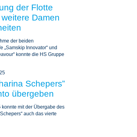
ung der Flotte
 weitere Damen
heiten
ahme der beiden
fe „Samskip Innovator“ und
avour“ konnte die HS Gruppe
025
harina Schepers”
nto übergeben
 konnte mit der Übergabe des
Schepers“ auch das vierte