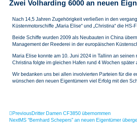
Zwei Volharding 6000 an neuen Eig
Nach 14,5 Jahren Zugehörigkeit verließen in den verga
Küstenmotorschiffe „Maria Elise“ und „Christina“ die HS-Fl
Beide Schiffe wurden 2009 als Neubauten in China übe
Management der Reederei in der europäischen Küstenschi
Maria Elise konnte am 10. Juni 2024 in Tallinn an sein
Christina folgte im gleichen Hafen rund 4 Wochen später 
Wir bedanken uns bei allen involvierten Parteien für die
wünschen den neuen Eigentümern viel Erfolg mit den Schi
Previous
Dritter Damen CF3850 übernommen
Next
MS “Bernhard Schepers” an neuen Eigentümer überg