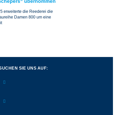
Schepers” übernommen
 erweiterte die Reederei die
aureihe Damen 800 um eine
it
SUCHEN SIE UNS AUF: