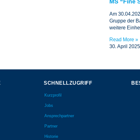
MS “Fine 
Am 30.04.2025
Gruppe der B
weitere Einhe
Read More »
30. April 2025
E
SCHNELLZUGRIFF
BE
Kurzprofil
Jobs
Ansprechpartner
Partner
Historie