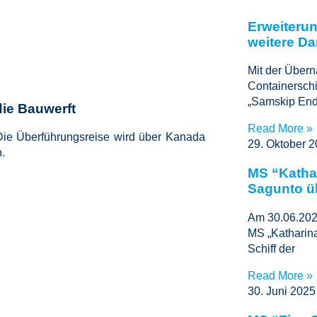
Erweiterun
weitere D
Mit der Über
Containerschi
„Samskip End
die Bauwerft
Read More »
Die Überführungsreise wird über Kanada
29. Oktober 
.
MS “Katha
Sagunto ü
Am 30.06.202
MS „Katharina
Schiff der
Read More »
30. Juni 2025